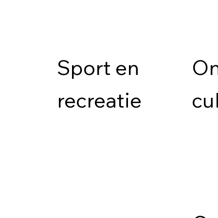
Sport en
On
recreatie
cu