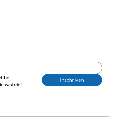
t het 
Inschrijven
euwsbrief.