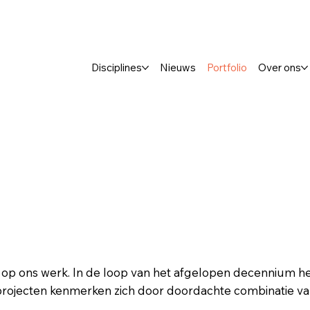
Disciplines
Nieuws
Portfolio
Over ons
on op ons werk. In de loop van het afgelopen decennium h
e projecten kenmerken zich door doordachte combinatie v