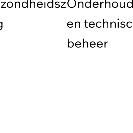
zondheidsz
Onderhou
g
en technis
beheer