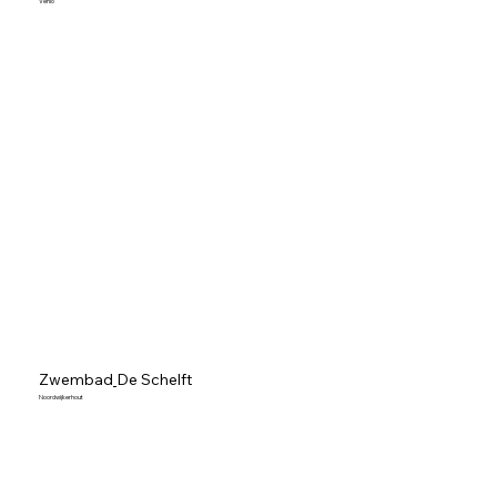
Venlo
Zwembad
De Schelft
Noordwijkerhout