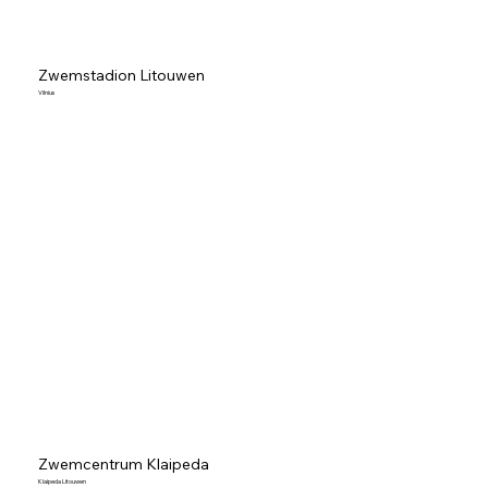
Zwemstadion Litouwen
Vilnius
Zwemcentrum Klaipeda
Klaipeda Litouwen