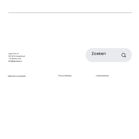
Laan 1914 41
3818 EX Amersfoort
+31 55 540 1910
info@bbpadvies.nl
Cookieverklaring
Privacyverklaring
Algemene voorwaarden