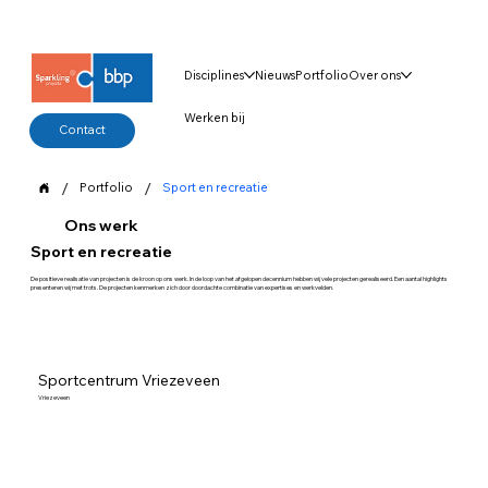
Disciplines
Nieuws
Portfolio
Over ons
Werken bij
Contact
/
/
Portfolio
Sport en recreatie
Ons werk
Sport en recreatie
De positieve realisatie van projecten is de kroon op ons werk. In de loop van het afgelopen decennium hebben wij vele projecten gerealiseerd. Een aantal highlights
presenteren wij met trots. De projecten kenmerken zich door doordachte combinatie van expertises en werkvelden.
Sportcentrum Vriezeveen
Vriezeveen