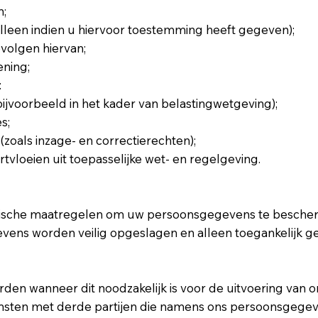
n;
lleen indien u hiervoor toestemming heeft gegeven);
volgen hiervan;
ening;
:
bijvoorbeeld in het kader van belastingwetgeving);
s;
oals inzage- en correctierechten);
tvloeien uit toepasselijke wet- en regelgeving.
rische maatregelen om uw persoonsgegevens te bescher
evens worden veilig opgeslagen en alleen toegankelijk
n wanneer dit noodzakelijk is voor de uitvoering van onze
komsten met derde partijen die namens ons persoonsgege