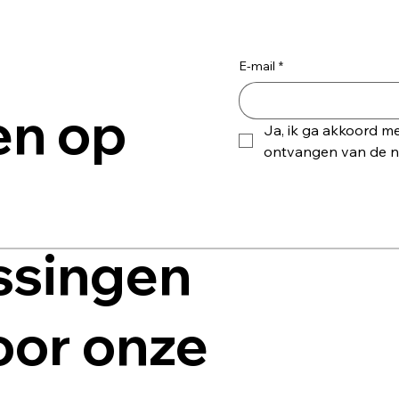
E-mail
*
en op
Ja, ik ga akkoord me
ontvangen van de ni
ssingen
voor onze