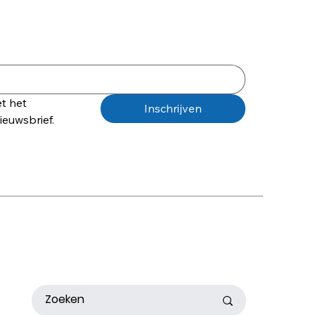
t het 
Inschrijven
euwsbrief.