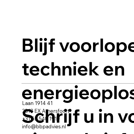
Blijf voorlop
techniek en
energieoplo
Laan 1914 41
Schrijf u in 
3818 EX Amersfoort
+31 55 540 1910
info@bbpadvies.nl