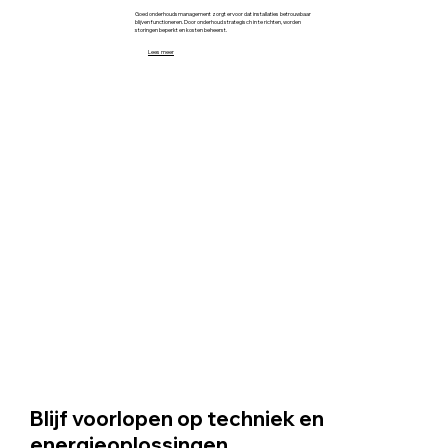
Goed onderhoudsmanagement zorgt ervoor dat installaties betrouwbaar
blijven functioneren. Door onderhoud strategisch in te richten, worden
storingen beperkt en kosten beheerst.
Lees meer
Blijf voorlopen op techniek en
energieoplossingen