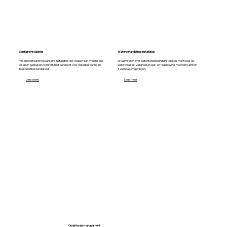
Sanitaire installaties
Waterbehandelingsinstallaties
Wij ondersteunen bij sanitaire installaties die voldoen aan hygiënische
Wij adviseren over waterbehandelingsinstallaties met focus op
eisen en gebruikerscomfort, met aandacht voor waterbesparing en
waterkwaliteit, veiligheid en wet- en regelgeving, met name binnen
toekomstbestendigheid.
zwembadomgevingen.
Lees meer
Lees meer
Onderhoudsmanagement