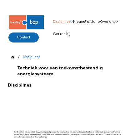
Disciplines
Nieuws
Portfolio
Over ons
Werken bij
Contact
/
Disciplines
Techniek voor een toekomstbestendig
energiesysteem
Disciplines
De disciplines elektrotechnische, werktuigkundige en sanitaire installaties, waterbehandelingsinstallaties en onderhoudsmanagement vormen
samen een integraal geheel. Door techniek, gebruik en beheer in samenhang te bekijken, ontstaan veilige, efficiënte en duurzame installaties die
aansluiten op de praktijk en de lange termijn.