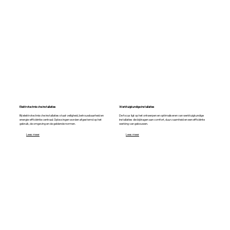
Elektrotechnische installaties
Werktuigkundige installaties
Bij elektrotechnische installaties staat veiligheid, betrouwbaarheid en
De focus ligt op het ontwerpen en optimaliseren van werktuigkundige
energie-efficiëntie centraal. Oplossingen worden afgestemd op het
installaties die bijdragen aan comfort, duurzaamheid en een efficiënte
gebruik, de omgeving en de geldende normen.
werking van gebouwen.
Lees meer
Lees meer