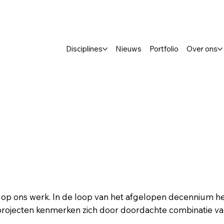
Disciplines
Nieuws
Portfolio
Over ons
on op ons werk. In de loop van het afgelopen decennium h
e projecten kenmerken zich door doordachte combinatie v