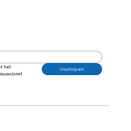
t het 
Inschrijven
euwsbrief.