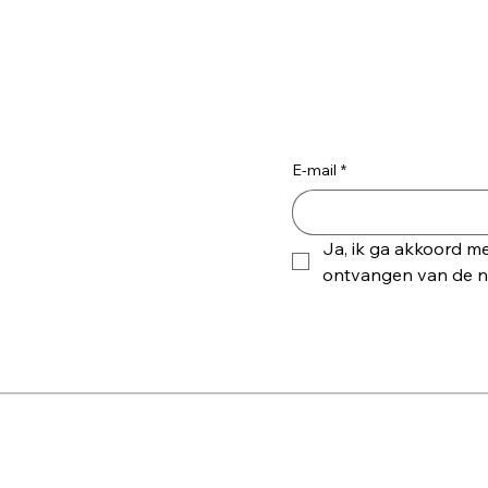
E-mail
*
en op
Ja, ik ga akkoord me
ontvangen van de ni
ssingen