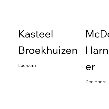
Kasteel
McDo
Broekhuizen
Harn
er
Leersum
Den Hoorn