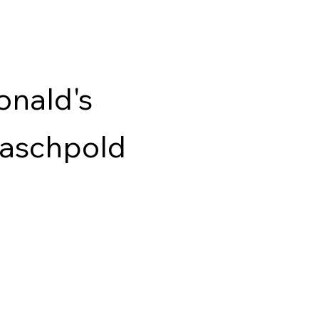
nald's
aschpold