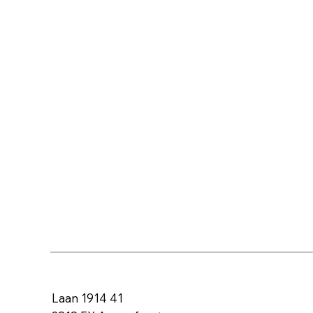
Blijf voorlop
techniek en
energieoplo
Laan 1914 41