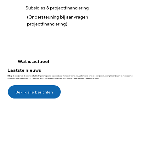
Subsidies & projectfinanciering
(Ondersteuning bij aanvragen
projectfinanciering)
Wat is actueel
Laatste
nieuws
Blijf op de hoogte van de laatste ontwikkelingen en updates bij bbp advies! Hier delen we het nieuwste nieuws over onze projecten, belangrijke mijlpalen, en interessante
inzichten uit de wereld van duurzaamheid en innovatie. Lees mee en ontdek hoe wij bijdragen aan een groenere toekomst.
Bekijk alle berichten