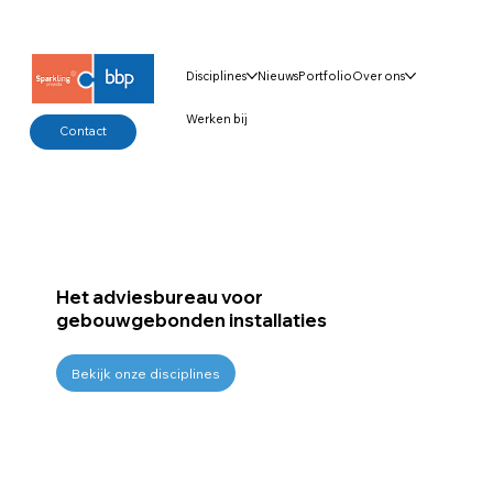
Disciplines
Nieuws
Portfolio
Over ons
Werken bij
Contact
Het adviesbureau voor
gebouwgebonden installaties
Bekijk onze disciplines