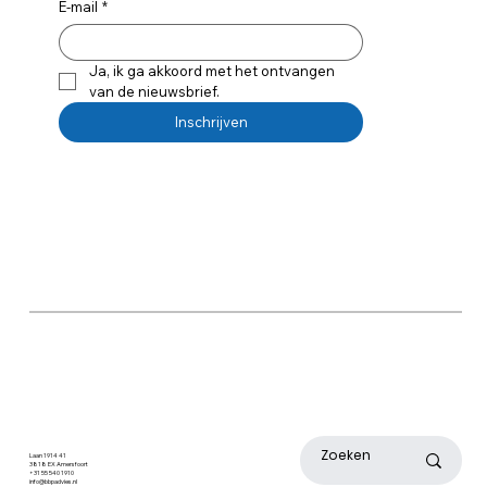
E-mail
*
Ja, ik ga akkoord met het ontvangen 
van de nieuwsbrief.
Inschrijven
Laan 1914 41
3818 EX Amersfoort
+31 55 540 1910
info@bbpadvies.nl