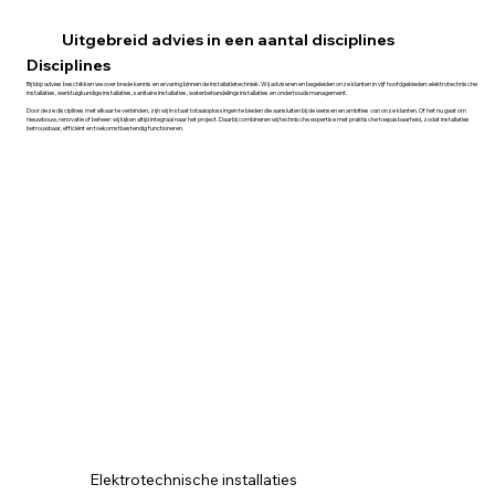
Uitgebreid advies in een aantal disciplines
Disciplines
Bij bbp advies beschikken we over brede kennis en ervaring binnen de installatietechniek. Wij adviseren en begeleiden onze klanten in vijf hoofdgebieden: elektrotechnische
installaties, werktuigkundige installaties, sanitaire installaties, waterbehandelingsinstallaties en onderhoudsmanagement.
Door deze disciplines met elkaar te verbinden, zijn wij in staat totaaloplossingen te bieden die aansluiten bij de wensen en ambities van onze klanten. Of het nu gaat om
nieuwbouw, renovatie of beheer: wij kijken altijd integraal naar het project. Daarbij combineren wij technische expertise met praktische toepasbaarheid, zodat installaties
betrouwbaar, efficiënt en toekomstbestendig functioneren.
Elektrotechnische installaties